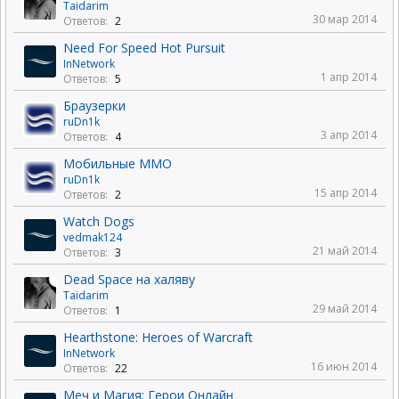
Taidarim
30 мар 2014
Ответов:
2
Need For Speed Hot Pursuit
InNetwork
1 апр 2014
Ответов:
5
Браузерки
ruDn1k
3 апр 2014
Ответов:
4
Мобильные ММО
ruDn1k
15 апр 2014
Ответов:
2
Watch Dogs
vedmak124
21 май 2014
Ответов:
3
Dead Space на халяву
Taidarim
29 май 2014
Ответов:
1
Hearthstone: Heroes of Warcraft
InNetwork
16 июн 2014
Ответов:
22
Меч и Магия: Герои Онлайн