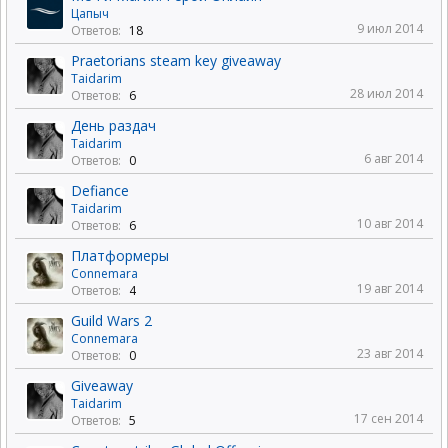
Цапыч
9 июл 2014
Ответов:
18
Praetorians steam key giveaway
Taidarim
28 июл 2014
Ответов:
6
День раздач
Taidarim
6 авг 2014
Ответов:
0
Defiance
Taidarim
10 авг 2014
Ответов:
6
Платформеры
Connemara
19 авг 2014
Ответов:
4
Guild Wars 2
Connemara
23 авг 2014
Ответов:
0
Giveaway
Taidarim
17 сен 2014
Ответов:
5