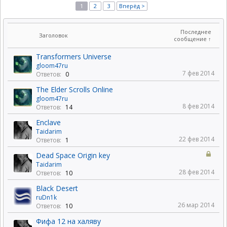
1
2
3
Вперёд >
Последнее
Заголовок
сообщение ↑
Transformers Universe
gloom47ru
7 фев 2014
Ответов:
0
The Elder Scrolls Online
gloom47ru
8 фев 2014
Ответов:
14
Enclave
Taidarim
22 фев 2014
Ответов:
1
Dead Space Origin key
Taidarim
28 фев 2014
Ответов:
10
Black Desert
ruDn1k
26 мар 2014
Ответов:
10
Фифа 12 на халяву