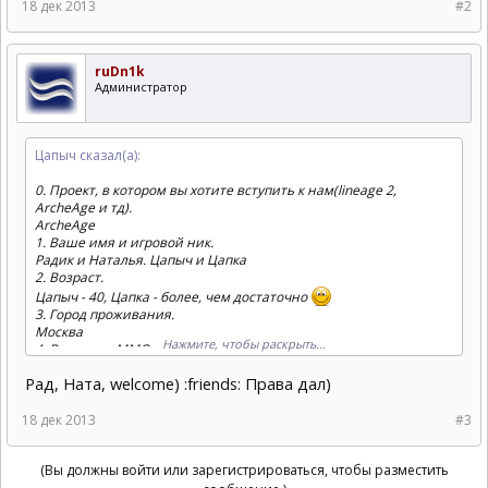
18 дек 2013
#2
ruDn1k
Администратор
Цапыч сказал(а):
0. Проект, в котором вы хотите вступить к нам(lineage 2,
ArcheAge и тд).
ArcheAge
1. Ваше имя и игровой ник.
Радик и Наталья. Цапыч и Цапка
2. Возраст.
Цапыч - 40, Цапка - более, чем достаточно
3. Город проживания.
Москва
Нажмите, чтобы раскрыть...
4. Ваш опыт ММО-игр, достижения в прошлых играх.
РО. La2 с Мелка, Silk of Road, RFonline, Saga, Aion, Pirates of
Рад, Ната, welcome) :friends: Права дал)
Burning Sea, World of Tanks, Forsaken World
5. Почему выбрали нас и откуда узнали?
18 дек 2013
#3
Частенько заглядываем в РИАновости
ivo:
6. Есть ли у вас опыт управления констой или кланом?
Есть
(Вы должны войти или зарегистрироваться, чтобы разместить
7. Опыт игры в ArcheAge на Корее\ЗБТ России.