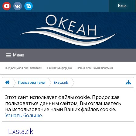
Вход
Меню
Выдающиеся пользователи
Сейчас на форуме
Новые сообщения профиля
Пользователи
Exstazik
Этот сайт использует файлы cookie. Продолжая
пользоваться данным сайтом, Вы соглашаетесь
на использование нами Ваших файлов cookie.
Узнать больше.
Exstazik