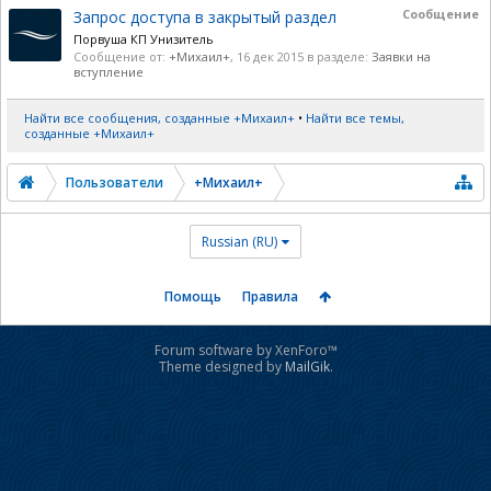
Сообщение
Запрос доступа в закрытый раздел
Порвуша КП Унизитель
Сообщение от:
+Михаил+
,
16 дек 2015
в разделе:
Заявки на
вступление
Найти все сообщения, созданные +Михаил+
Найти все темы,
созданные +Михаил+
Пользователи
+Михаил+
Russian (RU)
Помощь
Правила
Forum software by XenForo™
Theme designed by
MailGik
.